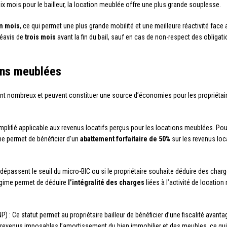
ix mois pour le bailleur, la location meublée offre une plus grande souplesse.
n mois
, ce qui permet une plus grande mobilité et une meilleure réactivité fa
préavis de
trois mois
avant la fin du bail, sauf en cas de non-respect des obligat
ons meublées
nt nombreux et peuvent constituer une source d’économies pour les propriétaires
simplifié applicable aux revenus locatifs perçus pour les locations meublées. Pour
me permet de bénéficier d’un
abattement forfaitaire de 50%
sur les revenus loca
s dépassent le seuil du micro-BIC ou si le propriétaire souhaite déduire des char
 régime permet de déduire
l’intégralité des charges
liées à l’activité de location
) : Ce statut permet au propriétaire bailleur de bénéficier d’une fiscalité avant
es revenus imposables l’amortissement du bien immobilier et des meubles, ce qu