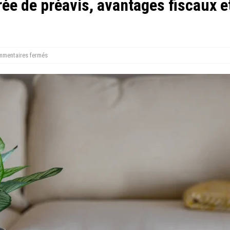
ée de préavis, avantages fiscaux et
mentaires fermés