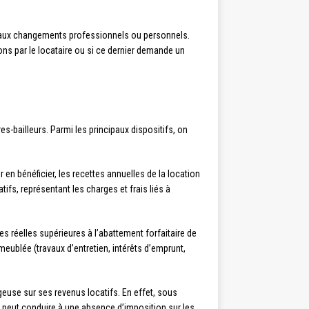
ce aux changements professionnels ou personnels.
ions par le locataire ou si ce dernier demande un
-bailleurs. Parmi les principaux dispositifs, on
 en bénéficier, les recettes annuelles de la location
tifs, représentant les charges et frais liés à
ges réelles supérieures à l’abattement forfaitaire de
 meublée (travaux d’entretien, intérêts d’emprunt,
ageuse sur ses revenus locatifs. En effet, sous
i peut conduire à une absence d’imposition sur les