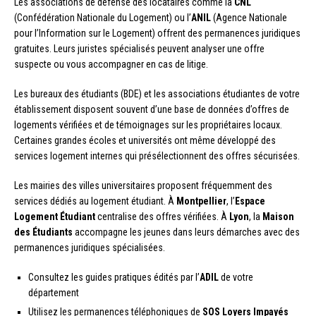
Les associations de défense des locataires comme la
CNL
(Confédération Nationale du Logement) ou l’
ANIL
(Agence Nationale
pour l’Information sur le Logement) offrent des permanences juridiques
gratuites. Leurs juristes spécialisés peuvent analyser une offre
suspecte ou vous accompagner en cas de litige.
Les bureaux des étudiants (BDE) et les associations étudiantes de votre
établissement disposent souvent d’une base de données d’offres de
logements vérifiées et de témoignages sur les propriétaires locaux.
Certaines grandes écoles et universités ont même développé des
services logement internes qui présélectionnent des offres sécurisées.
Les mairies des villes universitaires proposent fréquemment des
services dédiés au logement étudiant. À
Montpellier
, l’
Espace
Logement Étudiant
centralise des offres vérifiées. À
Lyon
, la
Maison
des Étudiants
accompagne les jeunes dans leurs démarches avec des
permanences juridiques spécialisées.
Consultez les guides pratiques édités par l’
ADIL
de votre
département
Utilisez les permanences téléphoniques de
SOS Loyers Impayés