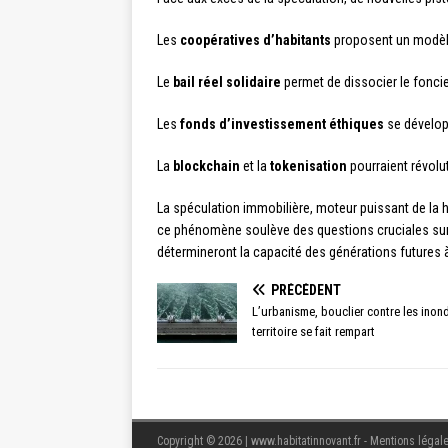
Les
coopératives d’habitants
proposent un modèle 
Le
bail réel solidaire
permet de dissocier le foncier
Les
fonds d’investissement éthiques
se dévelop
La
blockchain
et la
tokenisation
pourraient révolut
La spéculation immobilière, moteur puissant de la h
ce phénomène soulève des questions cruciales sur l
détermineront la capacité des générations futures 
PRÉCÉDENT
L’urbanisme, bouclier contre les ino
territoire se fait rempart
Copyright © 2026 | www.habitatinnovant.fr - Mentions légale