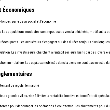
t Économiques
fondes sur le tissu social et l’économie :
s. Les populations modestes sont repoussées vers la périphérie, modifiant la co
préoccupants. Les acquéreurs s’engagent sur des durées toujours plus longues p
lation. Les investisseurs cherchent à rentabiliser leurs biens par des loyers éle
ation immobilière. Les capitaux mobilisés dans la pierre ne sont pas investis d
églementaires
tentent de réguler le marché :
urs grandes villes, vise à limiter la rentabilité locative et donc l’attrait spéculat
forcée pour décourager les opérations à court terme. Les abattements pour dur