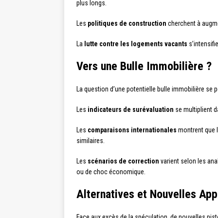
plus longs.
Les
politiques de construction
cherchent à augme
La
lutte contre les logements vacants
s’intensifi
Vers une Bulle Immobilière ?
La question d’une potentielle bulle immobilière se p
Les
indicateurs de surévaluation
se multiplient d
Les
comparaisons internationales
montrent que 
similaires.
Les
scénarios de correction
varient selon les ana
ou de choc économique.
Alternatives et Nouvelles Ap
Face aux excès de la spéculation, de nouvelles pis