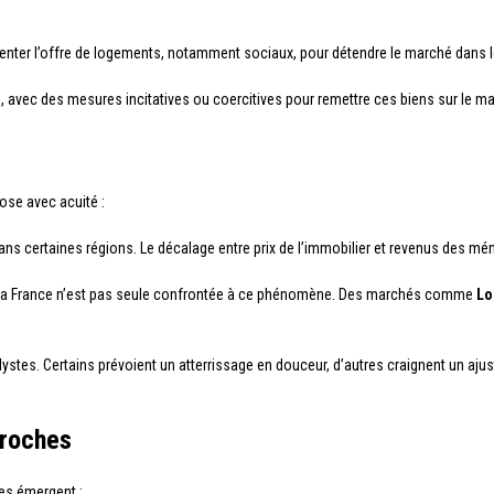
nter l’offre de logements, notamment sociaux, pour détendre le marché dans 
e, avec des mesures incitatives ou coercitives pour remettre ces biens sur le m
ose avec acuité :
ans certaines régions. Le décalage entre prix de l’immobilier et revenus des mé
la France n’est pas seule confrontée à ce phénomène. Des marchés comme
Lo
lystes. Certains prévoient un atterrissage en douceur, d’autres craignent un aju
proches
tes émergent :