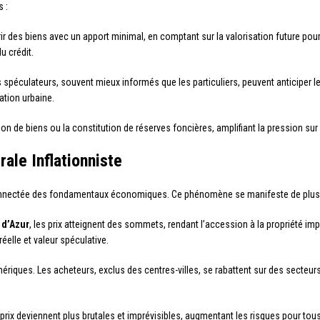
s :
r des biens avec un apport minimal, en comptant sur la valorisation future po
u crédit.
es spéculateurs, souvent mieux informés que les particuliers, peuvent anticiper 
ation urbaine.
ion de biens ou la constitution de réserves foncières, amplifiant la pression sur
rale Inflationniste
onnectée des fondamentaux économiques. Ce phénomène se manifeste de plusi
 d’Azur
, les prix atteignent des sommets, rendant l’accession à la propriété 
éelle et valeur spéculative.
ériques. Les acheteurs, exclus des centres-villes, se rabattent sur des secteu
prix deviennent plus brutales et imprévisibles, augmentant les risques pour tous