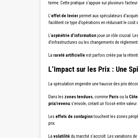
terme. Cette pratique s’appuie sur plusieurs facteur
L’
effet de levier
permet aux spéculateurs d’acquéri
facilitent ce type d’opérations en réduisant le coût d
L’
asymétrie d’information
joue un rôle crucial. L
d’infrastructures ou les changements de réglement
La
rareté artificielle
est parfois créée par la rétent
L’Impact sur les Prix : Une Spi
La spéculation engendre une hausse des prix déc
Dans les
zones tendues
, comme
Paris
ou la
Côte
prix/revenu
s’envole, créant un fossé entre valeur r
Les
effets de contagion
touchent les zones périph
prix.
La
volatilité
du marché s’accroît. Les variations de 