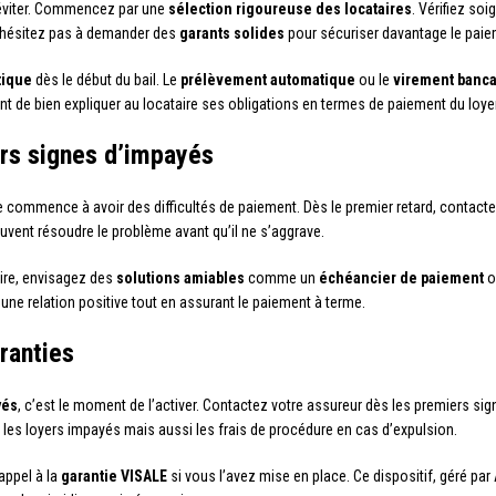
s éviter. Commencez par une
sélection rigoureuse des locataires
. Vérifiez so
’hésitez pas à demander des
garants solides
pour sécuriser davantage le paie
tique
dès le début du bail. Le
prélèvement automatique
ou le
virement banc
t de bien expliquer au locataire ses obligations en termes de paiement du loye
rs signes d’impayés
e commence à avoir des difficultés de paiement. Dès le premier retard, contacte
vent résoudre le problème avant qu’il ne s’aggrave.
raire, envisagez des
solutions amiables
comme un
échéancier de paiement
o
ne relation positive tout en assurant le paiement à terme.
ranties
yés
, c’est le moment de l’activer. Contactez votre assureur dès les premiers sig
 les loyers impayés mais aussi les frais de procédure en cas d’expulsion.
appel à la
garantie VISALE
si vous l’avez mise en place. Ce dispositif, géré par