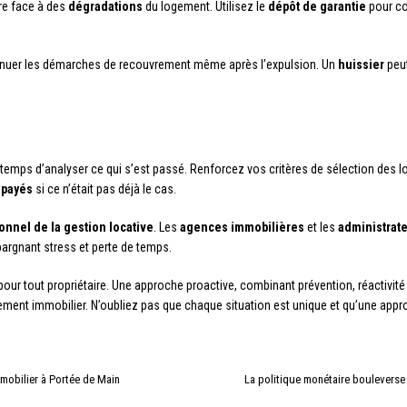
ire face à des
dégradations
du logement. Utilisez le
dépôt de garantie
pour co
tinuer les démarches de recouvrement même après l’expulsion. Un
huissier
peut
e temps d’analyser ce qui s’est passé. Renforcez vos critères de sélection des l
mpayés
si ce n’était pas déjà le cas.
onnel de la gestion locative
. Les
agences immobilières
et les
administrat
pargnant stress et perte de temps.
 pour tout propriétaire. Une approche proactive, combinant prévention, réactivi
sement immobilier. N’oubliez pas que chaque situation est unique et qu’une ap
Immobilier à Portée de Main
La politique monétaire bouleverse