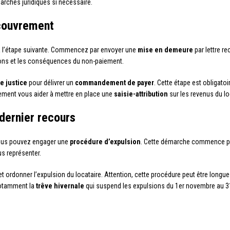
rches juridiques si nécessaire.
couvrement
r à l’étape suivante. Commencez par envoyer une
mise en demeure
par lettre 
ions et les conséquences du non-paiement.
e justice
pour délivrer un
commandement de payer
. Cette étape est obligato
alement vous aider à mettre en place une
saisie-attribution
sur les revenus du loc
 dernier recours
vous pouvez engager une
procédure d’expulsion
. Cette démarche commence p
s représenter.
t ordonner l’expulsion du locataire. Attention, cette procédure peut être longue
notamment la
trêve hivernale
qui suspend les expulsions du 1er novembre au 3